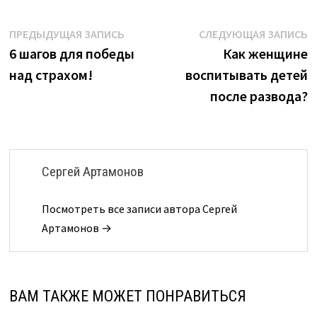
Навигация
Предыдущая
С
ПРЕДЫДУЩАЯ ЗАПИСЬ
СЛЕДУЮЩАЯ ЗАПИСЬ
запись:
з
6 шагов для победы
Как женщине
по
над страхом!
воспитывать детей
записям
после развода?
Сергей Артамонов
Посмотреть все записи автора Сергей
Артамонов →
ВАМ ТАКЖЕ МОЖЕТ ПОНРАВИТЬСЯ