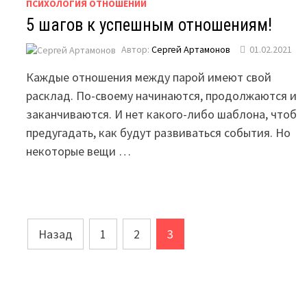
ПСИХОЛОГИЯ ОТНОШЕНИЙ
5 шагов к успешным отношениям!
Автор:
Сергей Артамонов
01.02.2021
Каждые отношения между парой имеют свой
расклад. По-своему начинаются, продолжаются и
заканчиваются. И нет какого-либо шаблона, чтоб
предугадать, как будут развиваться события. Но
некоторые вещи …
Навигация
Назад
1
2
3
по
записям