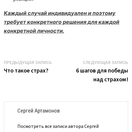
Каждый случай индивидуален и поэтому
требует конкретного решения для каждой
конкретной личности.
Навигация
Предыдущая
С
ПРЕДЫДУЩАЯ ЗАПИСЬ
СЛЕДУЮЩАЯ ЗАПИСЬ
запись:
з
Что такое страх?
6 шагов для победы
по
над страхом!
записям
Сергей Артамонов
Посмотреть все записи автора Сергей