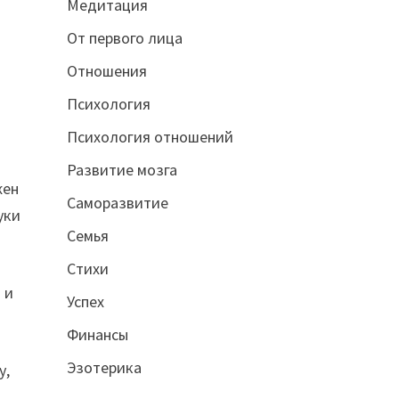
Медитация
От первого лица
Отношения
Психология
Психология отношений
Развитие мозга
жен
Саморазвитие
уки
Семья
Стихи
 и
Успех
Финансы
Эзотерика
у,