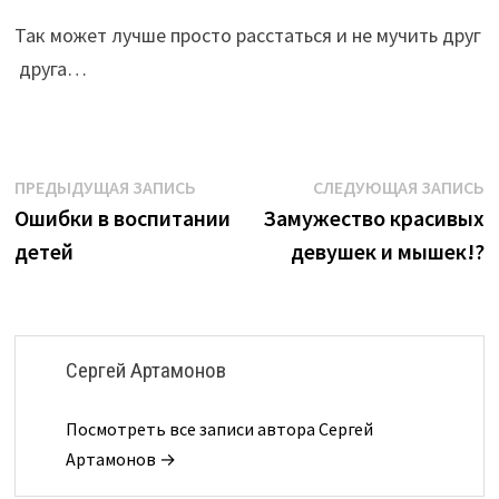
Так может лучше просто расстаться и не мучить друг
друга…
Навигация
Предыдущая
С
ПРЕДЫДУЩАЯ ЗАПИСЬ
СЛЕДУЮЩАЯ ЗАПИСЬ
запись:
з
Ошибки в воспитании
Замужество красивых
по
детей
девушек и мышек!?
записям
Сергей Артамонов
Посмотреть все записи автора Сергей
Артамонов →