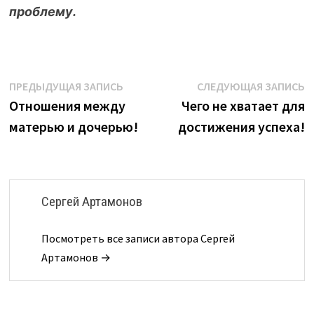
проблему.
Навигация
Предыдущая
С
ПРЕДЫДУЩАЯ ЗАПИСЬ
СЛЕДУЮЩАЯ ЗАПИСЬ
запись:
з
Отношения между
Чего не хватает для
по
матерью и дочерью!
достижения успеха!
записям
Сергей Артамонов
Посмотреть все записи автора Сергей
Артамонов →