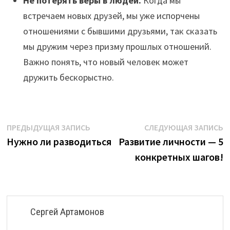
Не потерять веры в людей.
Когда мы
встречаем новых друзей, мы уже испорчены
отношениями с бывшими друзьями, так сказать
мы дружим через призму прошлых отношений.
Важно понять, что новый человек может
дружить бескорыстно.
Навигация
Предыдущая
С
ПРЕДЫДУЩАЯ ЗАПИСЬ
СЛЕДУЮЩАЯ ЗАПИСЬ
запись:
з
Нужно ли разводиться
Развитие личности — 5
по
конкретных шагов!
записям
Сергей Артамонов